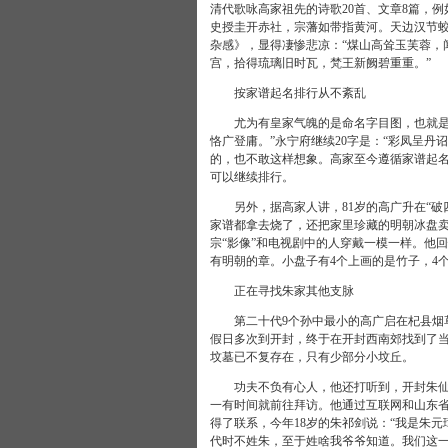
清代歌咏高家祖先的诗歌20首、文章8篇，
史授圭开赤社，宗藩如带指黄河。天边汉节蛟
杂感》，显得凄惨悲凉：“煤山高耸玉芙蓉，
宫，拾得琉璃旧时瓦，梵王新阙碧重重。”
按家谱起名排行从不紊乱
尤为有皇家气魄的是命名字目图，也就是后
恪广登庸。”永宁府继续20字是：“彩凤呈
的，也不敢这样想象。高家至今遵循家谱起名
可以继续排行。
另外，据高家人讲，81岁的高广升在“破四
家谱都拿去烧了，还把家里珍藏的明朝冰盘
宗“影像”和电视剧中的人穿戴一模一样。他
有明朝的章。小盘子有4个上画的是竹子，4个
正在寻找朱家其他支脉
第二十代9个孙中最小的高广启在杞县烟草
假日多次到开封，终于在开封西南郊找到了
坟墓已不复存在，只有少部分小坟丘。
功夫不负有心人，他还打听到，开封朱仙镇
一有时间就前往拜访。他通过互联网和山东
得了联系，今年18岁的朱祁剑说：“我是朱
代时不姓朱，至于姓啥我爷爷知道。我们这一支