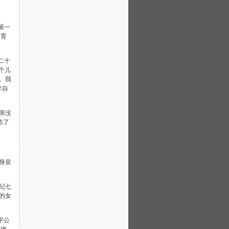
五
第一
生育
二十
个儿
。我
李自
亲没
佑了
身皇
纪七
的女
宇公