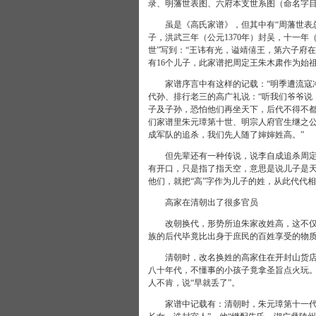
录、明藩世表图、六府本支世系图（命名字
虽是《高氏家谱》，但其中有“周藩世表总
子，洪武三年（公元1370年）封吴，十一年（
世”写到：“王讳有光，谥靖僖王，第六子府
有16个儿子，此家谱把周定王朱木肃作为始
家谱序言中有这样的记载：“明季遭流寇冲
代孙、排行老三的高广礼说：“听我们爷爷说
子及子孙，恐怕他们再坐天下，后代不得不
们家谱里朱元璋第十世、明宗人府官生继之公
成军队的追杀，我们先人随了婶婶姓高。”
但先辈还有一种传说，说李自成追杀周定王
有开口，只是指了指天空，意思是说儿子是天
他们，就把“高”字作为儿子的姓，从此代代
高家在清朝出了很多官员
改朝换代，形势所迫朱家改姓高，这不仅使
族的后代毕竟比出身于庶民的百姓享受的物
清朝时，改名换姓的高家住在开封山货店街
八十年代，不懂事的小孩子竟拿圣旨点火玩
人不肯，说“早就丢了”。
家谱中记载有：清朝时，朱元璋第十一代孙