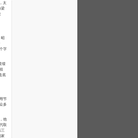
，太
游梁
故
，昭
行
个字
黄缎
祖
盘底
用节
众多
，他
代取
第三
们家