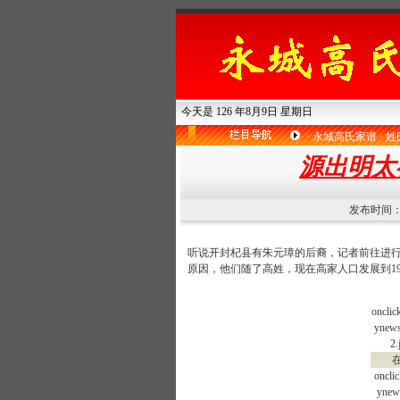
今天是 126 年8月9日 星期日
·
永城高氏家谱
·
姓
源出明太
发布时间：20
听说开封杞县有朱元璋的后裔，记者前往进
原因，他们随了高姓，现在高家人口发展到1
onclic
ynews
2.
在家
oncli
ynew