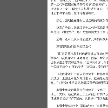
长女，诰封宜人”，他“继配朱氏，湖广彝陵
第十二代孙高绍熙被清皇帝授予“武德将军”，
府讳鹏公三女”，两个夫人都是“诰封宜人”
他们非寻常百姓，生活得有滋有味。
那么，清朝住在开封山货店街的高家为什
据高广升说，朱元璋第十二代孙高伦是清朝
家是屯庄村的大户，她不愿意跟随丈夫千里
还有什么可以说明他们是朱元璋的后代
家谱证明他们是朱元璋后代
“薨”意思是指君主时代诸侯或大官等的死
字眼在《高氏家谱》随处可见。如第二世明承
世明承袭永宁安和王简介：“王讳同钅牙，号
宁荣穆王简介：“王讳安法，谥荣穆，安和王
《高氏家谱》中有朱元璋第十一世孙辛嗣所
以漂没，玉册金章化为荒烟蔓草。故由始祖
矣。”（此说的七世是从朱元璋孙子靖僖王算起
家谱中依次记载着永宁靖僖王－安惠王－安
僖王一支脉。还记载着王子王孙的分封的情
项城王等都是“有”字辈的。从家谱中可以看
家谱中记载着5个《国朝诰命》“奉天承运