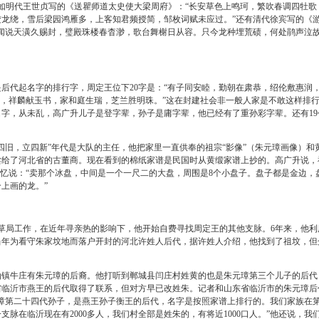
例如明代王世贞写的《送瞿师道太史使大梁周府》：“长安草色上鸣珂，繁吹春调四牡歌
龙绕，雪后梁园鸿雁多，上客知君频授简，邹枚词赋未应过。”还有清代徐宾写的《
闻说天潢久赐封，璧殿珠楼春杳渺，歌台舞榭日从容。只今龙种埋荒碛，何处鹃声泣
代起名字的排行字，周定王位下20字是：“有子同安睦，勤朝在肃恭，绍伦敷惠润
丹诏，祥麟献玉书，家和庭生瑞，芝兰胜明珠。”这在封建社会非一般人家是不敢这样排
字，从未乱，高广升儿子是登字辈，孙子是庸字辈，他已经有了重孙彩字辈。还有19
旧，立四新”年代是大队的主任，他把家里一直供奉的祖宗“影像”（朱元璋画像）和
卖给了河北省的古董商。现在看到的棉纸家谱是民国时从黄缎家谱上抄的。高广升说，
回忆说：“卖那个冰盘，中间是一个一尺二的大盘，周围是8个小盘子。盘子都是金边，
上画的龙。”
局工作，在近年寻亲热的影响下，他开始自费寻找周定王的其他支脉。6年来，他利
当年为看守朱家坟地而落户开封的河北许姓人后代，据许姓人介绍，他找到了祖坟，但
牛庄有朱元璋的后裔。他打听到郸城县闫庄村姓黄的也是朱元璋第三个儿子的后代
省临沂市燕王的后代取得了联系，但对方早已改姓朱。记者和山东省临沂市的朱元璋后
元璋第二十四代孙子，是燕王孙子衡王的后代，名字是按照家谱上排行的。我们家族在
脉在临沂现在有2000多人，我们村全部是姓朱的，有将近1000口人。”他还说，我