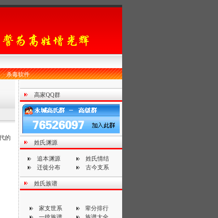
·
杀毒软件
高家QQ群
代的
姓氏渊源
追本渊源
姓氏情结
迁徙分布
古今支系
姓氏族谱
家支世系
辈分排行
一统族谱
族谱大全