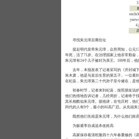
3
酷似
onclic
ynews
4.
高广
寻找朱元璋后裔住址
提起明代皇帝朱元璋，众所周知，公元13
年死，活了71岁。在治理国家上他非常勤奋，
朱元璋有24个儿子被封为亲王。100年后，他
去年，本报发表了记者采写的《开封城下城
朱木肃，他是马皇后生育的第五子。一位看
在杞县，朱元璋第二十代孙子至今健在，是
初春时节，记者来到杞县，按照朋友说的地
他们热情地告诉记者，几经周折，记者终于找
其长相酷似朱元璋。据他讲，在屯庄村，他们
同代的人有9个，最小的叫高广启。从先祖朱
既然他们先祖是朱元璋，为什么他们姓高
为躲避李自成追杀改姓高
高家保存着清乾隆四十六年春重修的《高氏