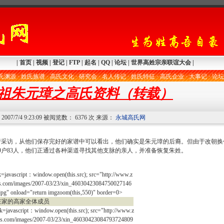
|
首页
|
视频
|
登记
|
FTP
|
起名
|
QQ
|
论坛
|
世界高姓宗亲联谊大会
|
氏渊源
·
姓氏族谱
·
高氏文化
·
研究会
·
名人传记
·
姓氏特征
·
高氏企业
·
大事记
·
论坛
祖朱元璋之高氏资料（转载）
07/7/4 9:23:09 被阅览数： 6376 次 来源：
永城高氏网
行采访，从他们保存完好的家谱中可以看出，他们确实是朱元璋的后裔。但由于改朝换
9户83人，他们正通过各种渠道寻找其他支脉的亲人，并准备恢复朱姓。
k=javascript：window.open(this.src); src="http://www.z
.com/images/2007-03/23/xin_46030423084750027146
jpg" onload="return imgzoom(this,550)" border=0>
的高家全体成员
ck=javascript：window.open(this.src); src="http://www.z
s.com/images/2007-03/23/xin_46030423084793724809