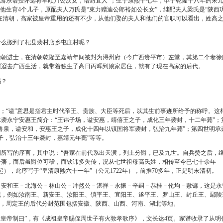
州游系诰授怀远将军顺川公次女，诰封宜人”；生于康熙十七年，卒于乾隆十八年的朱
他生育4个儿子，原配夫人万氏是“束力赠迪公郎裕如公长女”，继配夫人梁氏是“陕西
。在清朝，高家被皇帝重用的还有不少，从他们娶的夫人和他们的官职可以看出，姓高
么搬到了杞县裴村店乡屯庄村呢？
进士，在清朝乾隆至嘉靖年间被封为浔州府（今广西贵平市）左堂，其第二个妻徐
迢迢去广西生活，就带着独生子高日丙晖到娘家居住，就有了现在高家的后代。
吗？
；“谥”意思是指君主时代帝王、贵族、大臣等死后，以其生前事迹所给予的称呼。这
袭永宁安惠王简介：“王讳子场，谥安惠，靖僖王之子，成化三年袭封，十二年薨”；
鲁泉，谥安和，安惠王之子，成化十四年以镇国将军袭封，弘治九年薨”；第四世明承
子，弘治十三年袭封，嘉靖元年薨”等等。
写的序言，其中说：“吾家在前代系出天潢，列土分爵，已及九世。自兵燹之后，
分藩，而后虽爵位可稽，而钦讳多失传，况从七世祖母高氏姓，相传至今已七十余年
），此序写于“皇清康熙六十一年”（公元1722年），前推70多年，正是明末清初。
和王－北海公－林山公－冲然公－湛祥－永振－辛嗣－恭桂－伦均－敷镛，这是永
况，例如汝南王、新安王、汝阳王、镇平王、宜阳王、遂平王、罗山王、封丘王、鄢陵
出，周定王的后代分封范围包括安徽、陕西、山西、河南、湖北等地。
皇帝制曰”，有《成祖皇帝赐侄周世子有火敦孝歌序》，文长达4页。家谱收录了从明