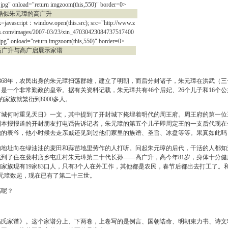
.jpg" onload="return imgzoom(this,550)" border=0>
朱元璋的高广升
k=javascript：window.open(this.src); src="http://www.z
.com/images/2007-03/23/xin_47030423084737517400
jpg" onload="return imgzoom(this,550)" border=0>
升与高广启展示家谱
68年，农民出身的朱元璋扫荡群雄，建立了明朝，而后分封诸子，朱元璋在洪武（三
是一个非常勤政的皇帝。据有关资料记载，朱元璋共有46个后妃、26个儿子和16个公
的家族就繁衍到8000多人。
何时重见天日》一文，其中提到了开封城下掩埋着明代的周王府。周王府的第一位
到本报报道的开封朋友打电话告诉记者，朱元璋的第五个儿子即周定王的一支后代现在
他的表爷，他小时候去走亲戚还见到过他们家里的族谱、圣旨、冰盘等等。果真如此吗
址向在绿油油的麦田和蒜苗地里劳作的人打听。问起朱元璋的后代，干活的人都知
到了住在裴村店乡屯庄村朱元璋第二十代长孙——高广升，高今年81岁，身体十分健
家族现有19家83口人，只有3个人在外工作，其他都是农民，春节后都出去打工了。
元璋数起，现在已有了第二十三世。
呢？
家谱》。这个家谱分上、下两卷，上卷写的是例言、国朝诰命、明朝束力书、诗文