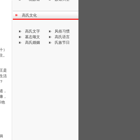
高氏文化
高氏文字
风俗习惯
墓志颂文
高氏语言
高氏婚姻
氏族节日
十）
主。
王是
生活
？
道，
康，
和他
辑