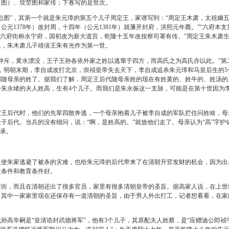
目图）、坟茔图和家传；下卷写的是世次。
图”，其第一个就是朱元璋的第五个儿子周定王，家谱写到：“周定王木肃，太祖嫡
公元1378年）改封周，十四年（公元1381年）就藩开封府，洪熙元年薨。”“六府本支
在六府街称永宁府，国初改为新大道宫，乾隆十五年改按察司署有传。”周定王朱木肃
祖，朱木肃儿子靖僖王朱有光作为第一世。
斥，黄水漂没，王子王孙各依外家之姓以逃窜于四方，而高氏之为高氏亦以此。”第
，明朝末期，李自成攻打北京，崇祯皇帝失去天下，李自成追杀朱元璋和马皇后生的5
都随母亲的姓了。据我们了解，周定王后代随母亲姓的现在有姓黄的、姓牛的、姓汤的
朱永绪的夫人姓高，生有4个儿子。而我们是朱永振这一支脉，可能是在第十世因为
后代时，他们的先辈四散奔逃，一个母亲抱着儿子被李自成的军队拦住问姓啥，母
子后代。当兵的没有细问，说：“啊，是姓高的。”就放他们走了。母亲认为“高”字护
相承。
朱家逃避了被杀的灾难，也给朱元璋的后代带来了在清朝升官发财的机会，因为出
质条件和教育条件好。
，而且在清朝还出了很多官员，家里有很多清朝皇帝的圣旨。据高家人说，在上世
。其中一家家里现在还保存有一道清朝的圣旨，由于男人外出打工，记者想看看，在家
高辛嗣是“皇清诰封武德将军”，他有3个儿子，其原配夫人姓蔡，是“应赠迪公郎祯