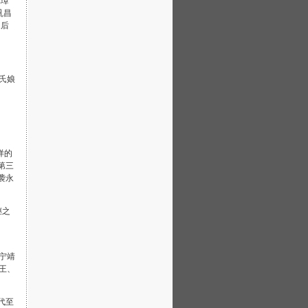
元璋
巩昌
之后
氏娘
样的
第三
袭永
继之
宁靖
王、
代至