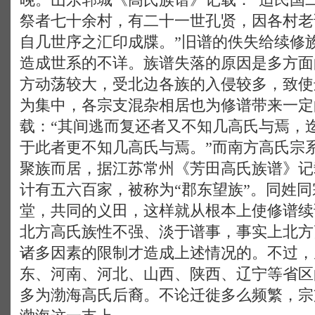
祭者七十余村，有二十一世孔贤，因各村老
自几世序之汇印成牒。”旧谱的佚失给续修
造成世系的不详。族谱失落的原因是多方面
方动荡较大，受北边各族的入侵较多，致使
为集中，各宗支混杂相居也为修谱带来一定
载：“其间逃而复还者又不知几高氏与焉，
于此者更不知几高氏与焉。”而南方高氏宗
聚族而居，据江苏常州《芳田高氏族谱》记
计有五六百家，被称为“郡东望族”。同姓
堂，共同的义田，这样就从根本上使修谱续
北方高氏族性不强、淡于谱事，事实上北方
诸多因素的限制才造成上述情况的。不过，
东、河南、河北、山西、陕西、辽宁等省区
多为渤海高氏后裔。不论迁徙多么频繁，宗