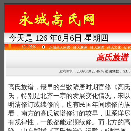
今天是 126 年8月6日 星期四
·
永城高氏家谱
·
姓氏渊源
·
姓氏族谱
·
高氏文化
·
研究
高氏族谱
发布时间：2006/3/30 23:46:46 被阅览数： 93
高氏族谱，最早的当数隋唐时期官修《高氏
氏，特别是北齐一宗的发展变化情况，宋以
明清修订或续修的，也有民国年间续修的族
看，南方的高氏族谱修订的较早，世系详尽
有规律性，一般都能定期续修。而北方的高
晚。山东郓城《高氏族谱》记载：“适民国