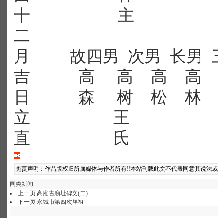
十
主
二
月
故四男
次男
长男
吉
高
高
高
高
日
森
树
松
林
立
王
直
氏
免责声明：作品版权归所属媒体与作者所有!!本站刊载此文不代表同意其说法
同类新闻
上一页
高廟古廟址碑文(二)
下一页
永城市第四次拜祖