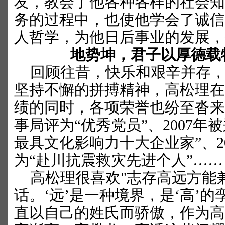
友，教会了他各种各样的社会知
务的过程中，也使他学会了诚信
人哲学，为他日后事业的发展，
地势坤，君子以厚德载
回顾往昔，快乐和艰辛并存，
坚持不懈的拼搏精神，高松理在
绩的同时，各项荣誉也纷至沓来
事局评为“优秀党员”、
2007
年被
最具文化影响力十大企业家”、
2
为“赴川抗震救灾先进个人”……
高松理很喜欢
"
志存高远
方能
话。‘远’是一种境界，是‘高’
直以自己的姓氏而骄傲，作为高