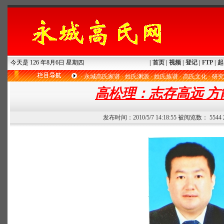
今天是 126 年8月6日 星期四
|
首页
|
视频
|
登记
|
FTP
|
起
·
永城高氏家谱
·
姓氏渊源
·
姓氏族谱
·
高氏文化
·
研究
高松理：志存高远 方
发布时间：2010/5/7 14:18:55 被阅览数： 554